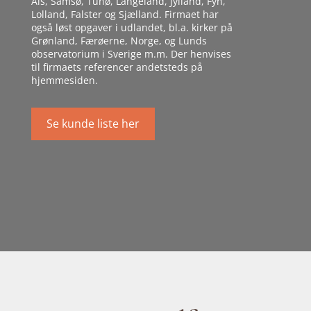
Als, Samsø, Tunø, Langeland, Jylland, Fyn,
Lolland, Falster og Sjælland. Firmaet har
også løst opgaver i udlandet, bl.a. kirker på
Grønland, Færøerne, Norge, og Lunds
observatorium i Sverige m.m. Der henvises
til firmaets referencer andetsteds på
hjemmesiden.
Se kunde liste her