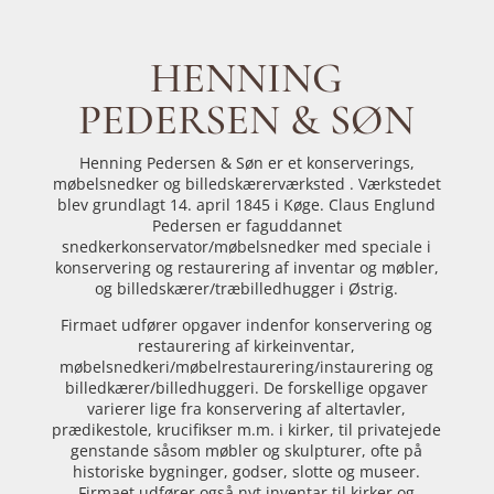
HENNING
PEDERSEN & SØN
Henning Pedersen & Søn er et konserverings,
møbelsnedker og billedskærerværksted . Værkstedet
blev grundlagt 14. april 1845 i Køge. Claus Englund
Pedersen er faguddannet
snedkerkonservator/møbelsnedker med speciale i
konservering og restaurering af inventar og møbler,
og billedskærer/træbilledhugger i Østrig.
Firmaet udfører opgaver indenfor konservering og
restaurering af kirkeinventar,
møbelsnedkeri/møbelrestaurering/instaurering og
billedkærer/billedhuggeri. De forskellige opgaver
varierer lige fra konservering af altertavler,
prædikestole, krucifikser m.m. i kirker, til privatejede
genstande såsom møbler og skulpturer, ofte på
historiske bygninger, godser, slotte og museer.
Firmaet udfører også nyt inventar til kirker og