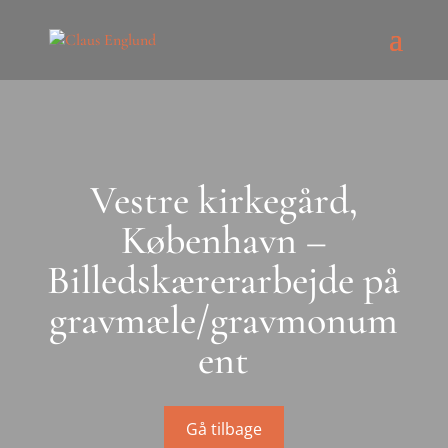
Vestre kirkegård,
København –
Billedskærerarbejde på
gravmæle/gravmonum
ent
Gå tilbage