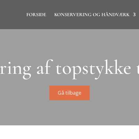
FORSIDE
KONSERVERING OG HÅNDVÆRK
ing af topstykke t
Gå tilbage