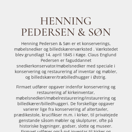
HENNING
PEDERSEN & SØN
Henning Pedersen & Søn er et konserverings,
møbelsnedker og billedskærerværksted . Værkstedet
blev grundlagt 14. april 1845 i Køge. Claus Englund
Pedersen er faguddannet
snedkerkonservator/møbelsnedker med speciale i
konservering og restaurering af inventar og møbler,
og billedskærer/træbilledhugger i Østrig.
Firmaet udfører opgaver indenfor konservering og
restaurering af kirkeinventar,
møbelsnedkeri/møbelrestaurering/instaurering og
billedkærer/billedhuggeri. De forskellige opgaver
varierer lige fra konservering af altertavler,
prædikestole, krucifikser m.m. i kirker, til privatejede
genstande såsom møbler og skulpturer, ofte på
historiske bygninger, godser, slotte og museer.
Firmaet udfører også nyt inventar til kirker og