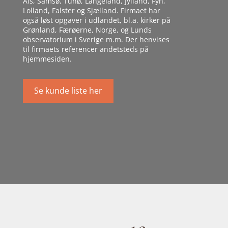
Als, Samsø, Tunø, Langeland, Jylland, Fyn,
Lolland, Falster og Sjælland. Firmaet har
også løst opgaver i udlandet, bl.a. kirker på
Grønland, Færøerne, Norge, og Lunds
observatorium i Sverige m.m. Der henvises
til firmaets referencer andetsteds på
hjemmesiden.
Se kunde liste her